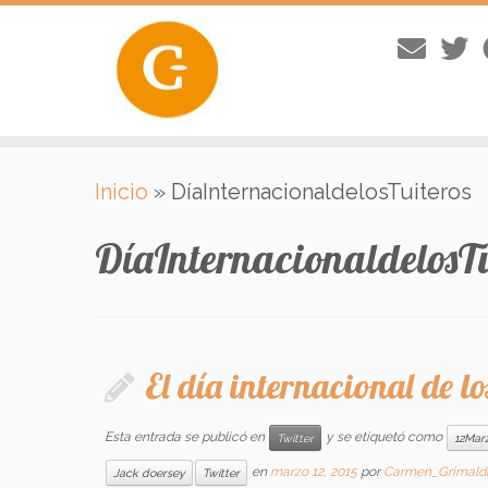
Saltar
Inicio
»
DíaInternacionaldelosTuiteros
al
contenido
DíaInternacionaldelosTu
El día internacional de los
Esta entrada se publicó en
y se etiquetó como
Twitter
12Mar
en
marzo 12, 2015
por
Carmen_Grimald
Jack doersey
Twitter