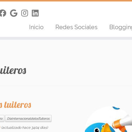
Inicio
Redes Sociales
Bloggi
iteros
 tuiteros
zo
DíaInternacionaldelosTuiteros
i
(actualizado hace 3404 dias)